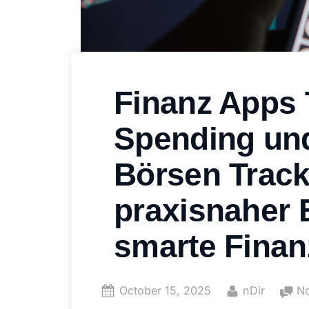
Finanz Apps 
Spending und
Börsen Track
praxisnaher B
smarte Finan
Posted
By
October 15, 2025
nDir
N
on