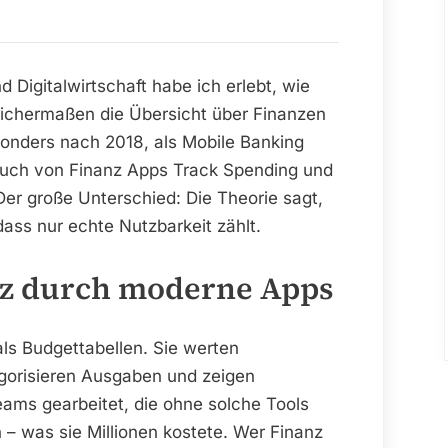
Apps
Track
Spending
d Digitalwirtschaft habe ich erlebt, wie
und
ichermaßen die Übersicht über Finanzen
Beste
onders nach 2018, als Mobile Banking
Krypto
ruch von Finanz Apps Track Spending und
Börsen
er große Unterschied: Die Theorie sagt,
Track
dass nur echte Nutzbarkeit zählt.
Markets
–
nz durch moderne Apps
Ein
praxisnaher
ls Budgettabellen. Sie werten
Blick
gorisieren Ausgaben und zeigen
auf
ams gearbeitet, die ohne solche Tools
smarte
Finanzsteuerung
 – was sie Millionen kostete. Wer Finanz