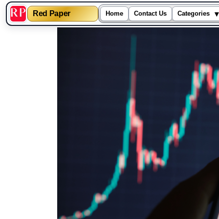
▾
Red Paper
Home
Contact Us
Categories
Skip
to
content