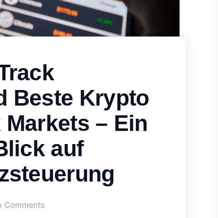
Track
 Beste Krypto
 Markets – Ein
lick auf
zsteuerung
on
o Comments
Finanz