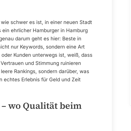
für
Hamburger,
, wie schwer es ist, in einer neuen Stadt
das
Beste
es ein ehrlicher Hamburger in Hamburg
in
 genau darum geht es hier: Beste in
Köln
icht nur Keywords, sondern eine Art
für
oder Kunden unterwegs ist, weiß, dass
Kölsch-
 Vertrauen und Stimmung ruinieren
Liebhaber
 leere Rankings, sondern darüber, was
 echtes Erlebnis für Geld und Zeit
 – wo Qualität beim