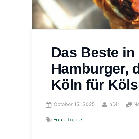
Das Beste in
Hamburger, d
Köln für Köl
Posted
By
October 15, 2025
nDir
N
on
Food Trends