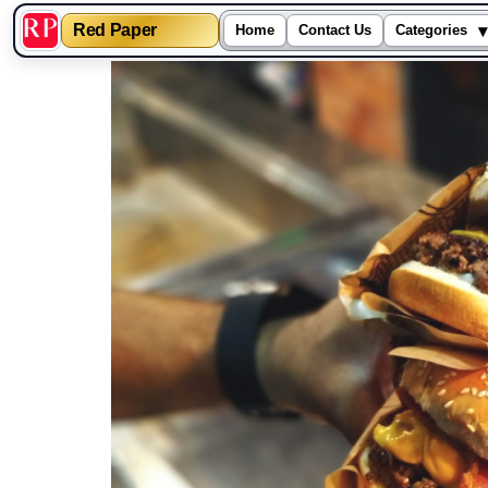
▾
Red Paper
Home
Contact Us
Categories
Skip
to
content