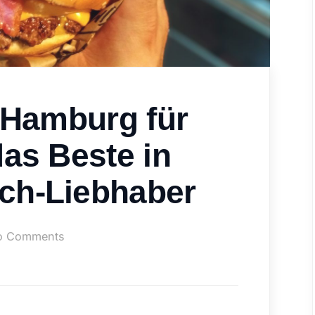
 Hamburg für
as Beste in
sch-Liebhaber
on
o Comments
Das
Beste
in
Hamburg