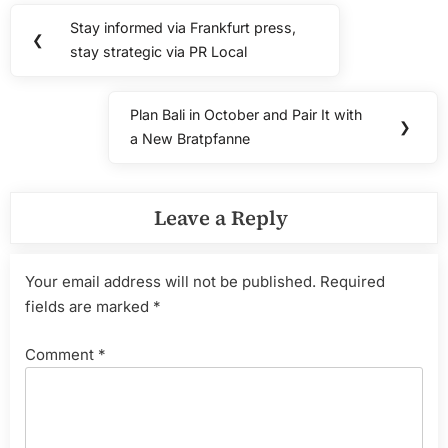
Post
Stay informed via Frankfurt press,
Previous
❮
navigation
stay strategic via PR Local
Post:
Plan Bali in October and Pair It with
Next
❯
a New Bratpfanne
Post:
Leave a Reply
Your email address will not be published.
Required
fields are marked
*
Comment
*