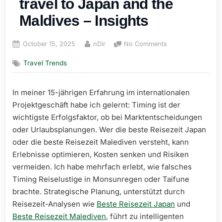
travel to Japan and the
Maldives – Insights
Posted
By
on
October 15, 2025
nDir
No Comments
on
Understanding
Travel Trends
the
seasons:
Best
In meiner 15-jährigen Erfahrung im internationalen
time
Projektgeschäft habe ich gelernt: Timing ist der
to
travel
wichtigste Erfolgsfaktor, ob bei Marktentscheidungen
to
oder Urlaubsplanungen. Wer die beste Reisezeit Japan
Japan
oder die beste Reisezeit Malediven versteht, kann
and
Erlebnisse optimieren, Kosten senken und Risiken
the
vermeiden. Ich habe mehrfach erlebt, wie falsches
Maldives
Timing Reiselustige in Monsunregen oder Taifune
–
Insights
brachte. Strategische Planung, unterstützt durch
Reisezeit-Analysen wie
Beste Reisezeit Japan
und
Beste Reisezeit Malediven
, führt zu intelligenten