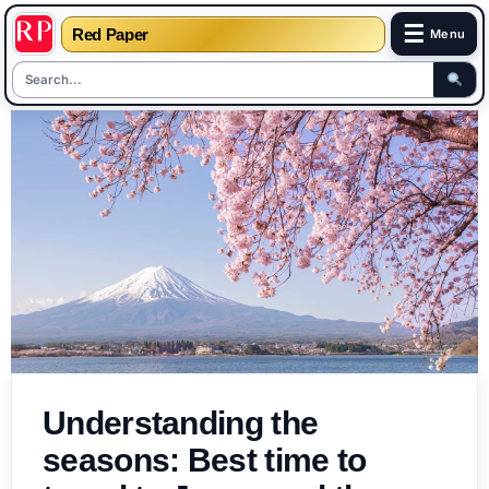
☰
Red Paper
Menu
Skip
to
content
Understanding the
seasons: Best time to