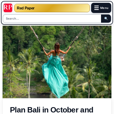
☰
Red Paper
Menu
Skip
to
content
Plan Bali in October and