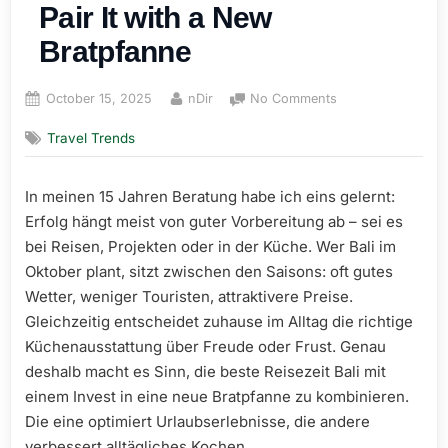
Pair It with a New
Bratpfanne
Posted
By
on
October 15, 2025
nDir
No Comments
on
Plan
Travel Trends
Bali
in
October
In meinen 15 Jahren Beratung habe ich eins gelernt:
and
Erfolg hängt meist von guter Vorbereitung ab – sei es
Pair
It
bei Reisen, Projekten oder in der Küche. Wer Bali im
with
Oktober plant, sitzt zwischen den Saisons: oft gutes
a
Wetter, weniger Touristen, attraktivere Preise.
New
Gleichzeitig entscheidet zuhause im Alltag die richtige
Bratpfanne
Küchenausstattung über Freude oder Frust. Genau
deshalb macht es Sinn, die beste Reisezeit Bali mit
einem Invest in eine neue Bratpfanne zu kombinieren.
Die eine optimiert Urlaubserlebnisse, die andere
verbessert alltägliches Kochen.